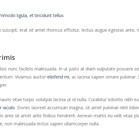
odo ligula, et tincidunt tellus
.
m suscipit, erat sit amet rhoncus efficitur, lectus augue egestas ante
rimis
lisis nunc facilisis malesuada. In ut justo at diam vulputate posuere 
rmentum. Vivamus auctor
eleifend mi
, ac lacinia sapien ornare pulvinar. 
per.
s vitae turpis volutpat lacinia ut id nulla. Curabitur lobortis nibh e
r iaculis
. Donec laoreet accumsan magna, sit amet pulvinar nibh bib
ante sit amet ante finibus hendrerit. Aenean mattis eu velit vitae pla
te, non malesuada lectus sapien ullamcorper nulla.