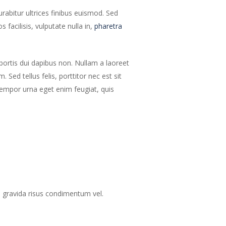
urabitur ultrices finibus euismod. Sed
 facilisis, vulputate nulla in,
pharetra
obortis dui dapibus non. Nullam a laoreet
Sed tellus felis, porttitor nec est sit
empor urna eget enim feugiat, quis
el gravida risus condimentum vel.