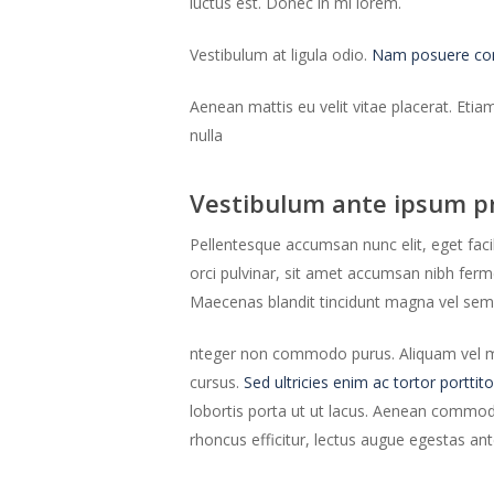
luctus est. Donec in mi lorem.
Vestibulum at ligula odio.
Nam posuere comm
Aenean mattis eu velit vitae placerat. Etia
nulla
Vestibulum ante ipsum p
Pellentesque accumsan nunc elit, eget faci
orci pulvinar, sit amet accumsan nibh fe
Maecenas blandit tincidunt magna vel sem
nteger non commodo purus. Aliquam vel mauri
cursus.
Sed ultricies enim ac tortor porttito
lobortis porta ut ut lacus. Aenean commodo 
rhoncus efficitur, lectus augue egestas an