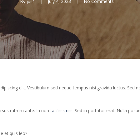
By
jus1
July 4, 2023
No Comments
ipiscing elit. Vestibulum sed neque tempus nisi gravida luctus. Sed n
ursus rutrum ante. In non
facilisis nisi
. Sed in porttitor erat. Nulla pos
e et quis leo?