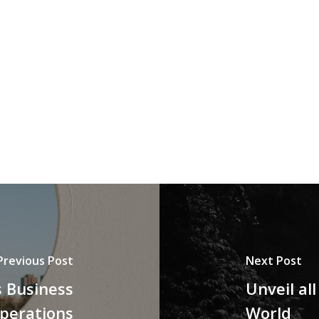
Previous Post
Next Post
 Business
Unveil al
perations
World