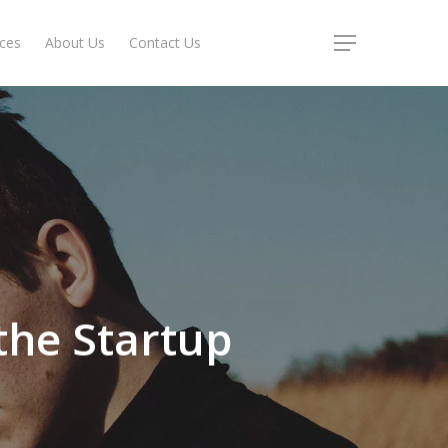
ices
About Us
Contact Us
Menu
the Startup