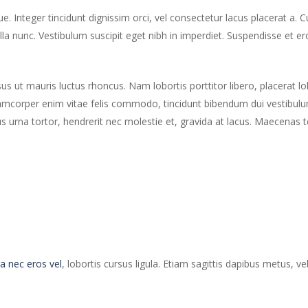
ue. Integer tincidunt dignissim orci, vel consectetur lacus placerat a. C
lla nunc. Vestibulum suscipit eget nibh in imperdiet. Suspendisse et eros
sus ut mauris luctus rhoncus. Nam lobortis porttitor libero, placerat l
lamcorper enim vitae felis commodo, tincidunt bibendum dui vestibulum. 
rna tortor, hendrerit nec molestie et, gravida at lacus. Maecenas t
a nec eros vel
, lobortis cursus ligula. Etiam sagittis dapibus metus, v