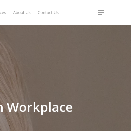
ices
About Us
Contact Us
Menu
rn Workplace