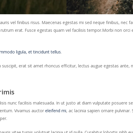
uris vel finibus risus. Maecenas egestas mi sed neque finibus, nec fa
d rutrum erat. Fusce egestas quam vel facilisis tempor.Morbi non orci 
odo ligula, et tincidunt tellus
.
m suscipit, erat sit amet rhoncus efficitur, lectus augue egestas ante
rimis
lisis nunc facilisis malesuada. In ut justo at diam vulputate posuere 
rmentum. Vivamus auctor
eleifend mi
, ac lacinia sapien ornare pulvinar. 
per.
s vitae turpis volutpat lacinia ut id nulla. Curabitur lobortis nibh e