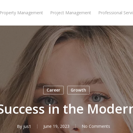
Property Management
Project Management
Professional Serv
Career
Growth
Success in the Mode
By
jus1
June 19, 2023
No Comments