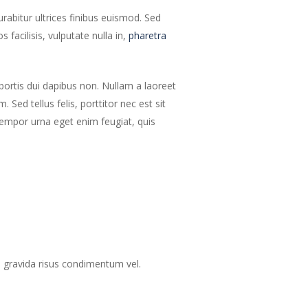
urabitur ultrices finibus euismod. Sed
 facilisis, vulputate nulla in,
pharetra
obortis dui dapibus non. Nullam a laoreet
Sed tellus felis, porttitor nec est sit
empor urna eget enim feugiat, quis
el gravida risus condimentum vel.