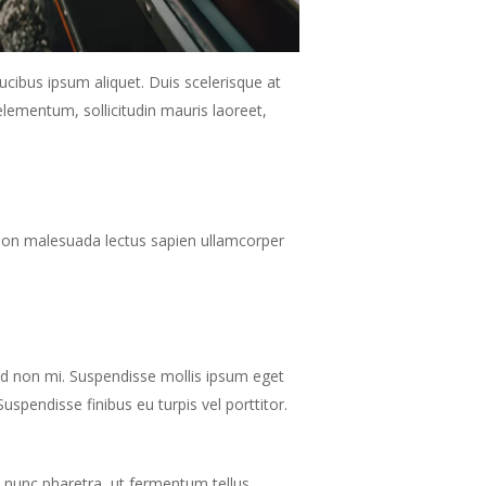
ucibus ipsum aliquet. Duis scelerisque at
elementum, sollicitudin mauris laoreet,
, non malesuada lectus sapien ullamcorper
sed non mi. Suspendisse mollis ipsum eget
Suspendisse finibus eu turpis vel porttitor.
u nunc pharetra, ut fermentum tellus