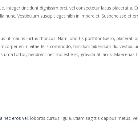
ue. Integer tincidunt dignissim orci, vel consectetur lacus placerat a. C
lla nunc. Vestibulum suscipit eget nibh in imperdiet. Suspendisse et eros
sus ut mauris luctus rhoncus. Nam lobortis porttitor libero, placerat l
lamcorper enim vitae felis commodo, tincidunt bibendum dui vestibulum. 
rna tortor, hendrerit nec molestie et, gravida at lacus. Maecenas t
a nec eros vel
, lobortis cursus ligula. Etiam sagittis dapibus metus, v