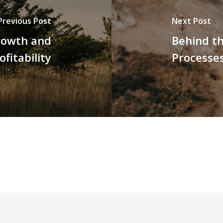
Previous Post
Next Post
rowth and
Behind th
ofitability
Processe