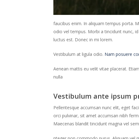
faucibus enim. In aliquam tempus porta. Ma
odio vel tempus. Morbi a tincidunt nunc, i
luctus est. Donec in mi lorem.
Vestibulum at ligula odio.
Nam posuere comm
Aenean mattis eu velit vitae placerat. Etia
nulla
Vestibulum ante ipsum p
Pellentesque accumsan nunc elit, eget faci
orci pulvinar, sit amet accumsan nibh fe
Maecenas blandit tincidunt magna vel sem
nteger non commodo purus. Aliquam vel mauri