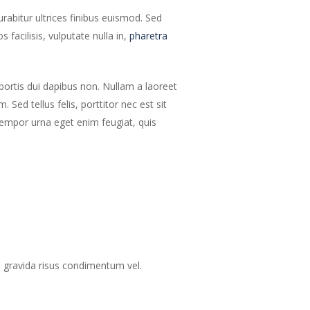
urabitur ultrices finibus euismod. Sed
 facilisis, vulputate nulla in,
pharetra
obortis dui dapibus non. Nullam a laoreet
Sed tellus felis, porttitor nec est sit
empor urna eget enim feugiat, quis
el gravida risus condimentum vel.