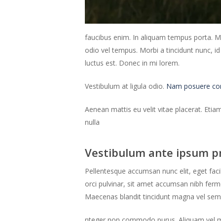
faucibus enim. In aliquam tempus porta. Ma
odio vel tempus. Morbi a tincidunt nunc, i
luctus est. Donec in mi lorem.
Vestibulum at ligula odio.
Nam posuere comm
Aenean mattis eu velit vitae placerat. Etia
nulla
Vestibulum ante ipsum p
Pellentesque accumsan nunc elit, eget faci
orci pulvinar, sit amet accumsan nibh fe
Maecenas blandit tincidunt magna vel sem
nteger non commodo purus. Aliquam vel mauri