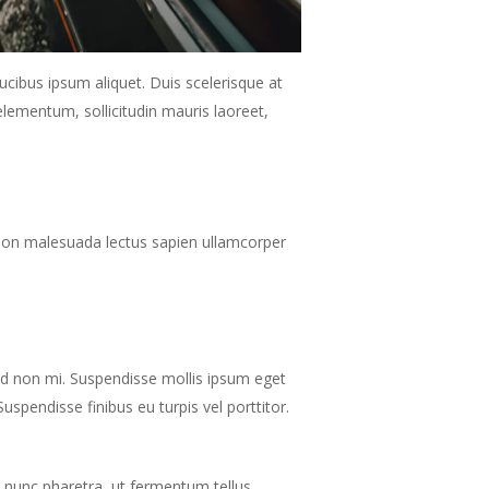
ucibus ipsum aliquet. Duis scelerisque at
elementum, sollicitudin mauris laoreet,
, non malesuada lectus sapien ullamcorper
sed non mi. Suspendisse mollis ipsum eget
Suspendisse finibus eu turpis vel porttitor.
u nunc pharetra, ut fermentum tellus