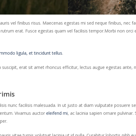
uris vel finibus risus. Maecenas egestas mi sed neque finibus, nec fa
d rutrum erat. Fusce egestas quam vel facilisis tempor.Morbi non orci 
odo ligula, et tincidunt tellus
.
m suscipit, erat sit amet rhoncus efficitur, lectus augue egestas ante
rimis
lisis nunc facilisis malesuada. In ut justo at diam vulputate posuere 
rmentum. Vivamus auctor
eleifend mi
, ac lacinia sapien ornare pulvinar. 
per.
s vitae turpis volutpat lacinia ut id nulla. Curabitur lobortis nibh e