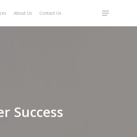
ices
About Us
Contact Us
Menu
eer Success