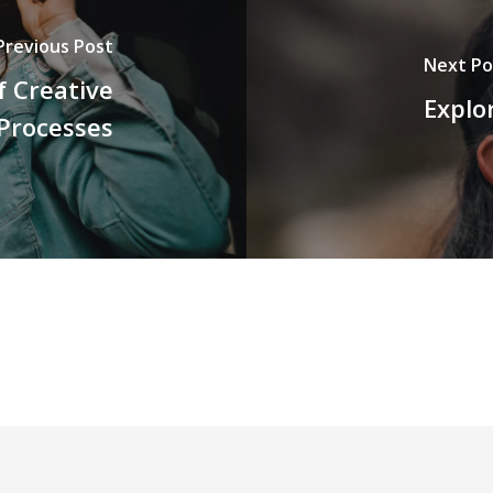
Previous Post
Next Po
f Creative
Explo
Processes