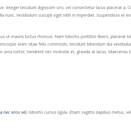
ue. Integer tincidunt dignissim orci, vel consectetur lacus placerat a. C
lla nunc. Vestibulum suscipit eget nibh in imperdiet. Suspendisse et eros
sus ut mauris luctus rhoncus. Nam lobortis porttitor libero, placerat l
lamcorper enim vitae felis commodo, tincidunt bibendum dui vestibulum. 
rna tortor, hendrerit nec molestie et, gravida at lacus. Maecenas t
a nec eros vel
, lobortis cursus ligula. Etiam sagittis dapibus metus, v