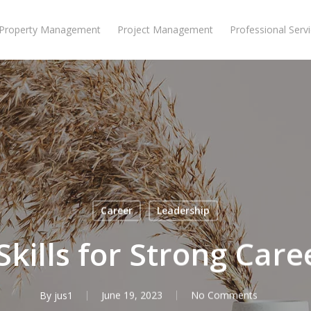
Property Management
Project Management
Professional Serv
Career
Leadership
Skills for Strong Car
By
jus1
June 19, 2023
No Comments