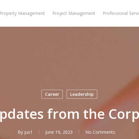
Property Management
Project Management
Professional Serv
Career
Leadership
pdates from the Corp
By
jus1
June 19, 2023
No Comments