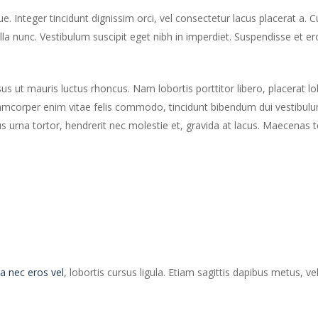
ue. Integer tincidunt dignissim orci, vel consectetur lacus placerat a. C
lla nunc. Vestibulum suscipit eget nibh in imperdiet. Suspendisse et eros
sus ut mauris luctus rhoncus. Nam lobortis porttitor libero, placerat l
lamcorper enim vitae felis commodo, tincidunt bibendum dui vestibulum. 
rna tortor, hendrerit nec molestie et, gravida at lacus. Maecenas t
a nec eros vel
, lobortis cursus ligula. Etiam sagittis dapibus metus, v