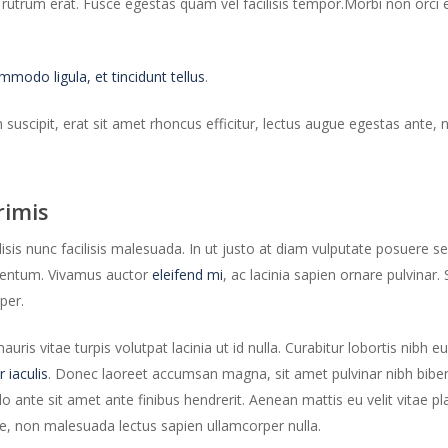
d rutrum erat. Fusce egestas quam vel facilisis tempor.Morbi non orci 
odo ligula, et tincidunt tellus
.
m suscipit, erat sit amet rhoncus efficitur, lectus augue egestas ante
rimis
lisis nunc facilisis malesuada. In ut justo at diam vulputate posuere 
rmentum. Vivamus auctor
eleifend mi
, ac lacinia sapien ornare pulvinar. 
per.
s vitae turpis volutpat lacinia ut id nulla. Curabitur lobortis nibh e
r iaculis
. Donec laoreet accumsan magna, sit amet pulvinar nibh bib
ante sit amet ante finibus hendrerit. Aenean mattis eu velit vitae pla
te, non malesuada lectus sapien ullamcorper nulla.