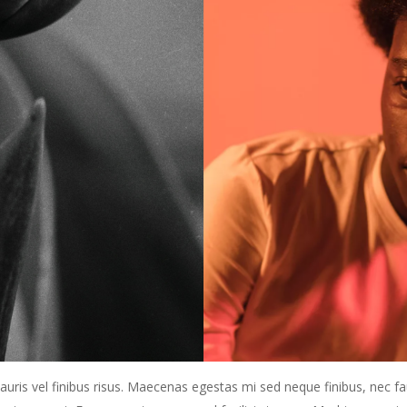
uris vel finibus risus. Maecenas egestas mi sed neque finibus, nec fa