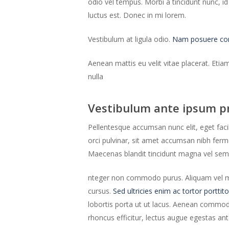
odio vel tempus. Morbi a tincidunt nunc, i
luctus est. Donec in mi lorem.
Vestibulum at ligula odio.
Nam posuere comm
Aenean mattis eu velit vitae placerat. Etia
nulla
Vestibulum ante ipsum p
Pellentesque accumsan nunc elit, eget faci
orci pulvinar, sit amet accumsan nibh fe
Maecenas blandit tincidunt magna vel sem
nteger non commodo purus. Aliquam vel mauri
cursus.
Sed ultricies enim ac tortor porttito
lobortis porta ut ut lacus. Aenean commodo 
rhoncus efficitur, lectus augue egestas an