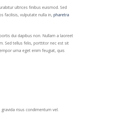
urabitur ultrices finibus euismod. Sed
 facilisis, vulputate nulla in,
pharetra
obortis dui dapibus non. Nullam a laoreet
Sed tellus felis, porttitor nec est sit
empor urna eget enim feugiat, quis
el gravida risus condimentum vel.