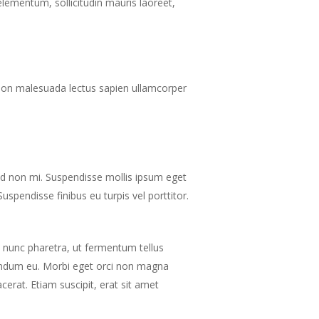
elementum, sollicitudin mauris laoreet,
, non malesuada lectus sapien ullamcorper
sed non mi. Suspendisse mollis ipsum eget
Suspendisse finibus eu turpis vel porttitor.
u nunc pharetra, ut fermentum tellus
endum eu. Morbi eget orci non magna
cerat. Etiam suscipit, erat sit amet