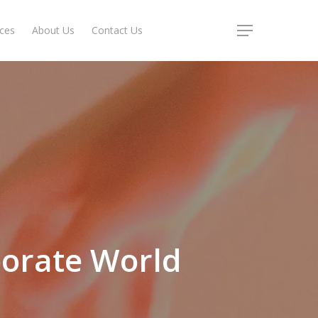
ices
About Us
Contact Us
Menu
orate World