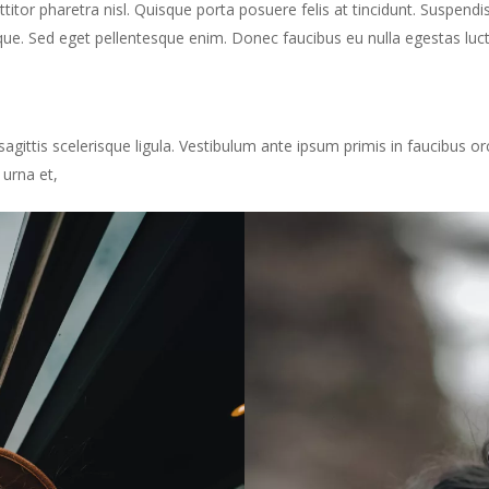
orttitor pharetra nisl. Quisque porta posuere felis at tincidunt. Suspend
ue. Sed eget pellentesque enim. Donec faucibus eu nulla egestas luctus
sagittis scelerisque ligula. Vestibulum ante ipsum primis in faucibus orc
 urna et,