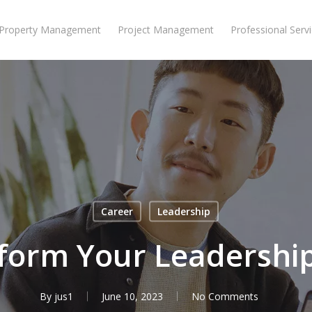
Property Management
Project Management
Professional Serv
Career
Leadership
form Your Leadership 
By
jus1
June 10, 2023
No Comments