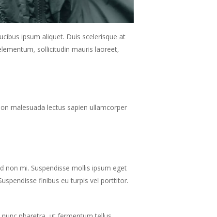
ucibus ipsum aliquet. Duis scelerisque at
elementum, sollicitudin mauris laoreet,
, non malesuada lectus sapien ullamcorper
sed non mi. Suspendisse mollis ipsum eget
Suspendisse finibus eu turpis vel porttitor.
u nunc pharetra, ut fermentum tellus