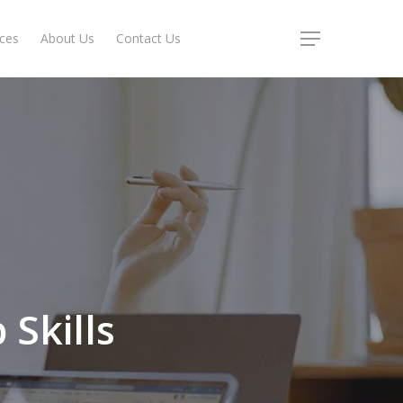
ices
About Us
Contact Us
Menu
Skills