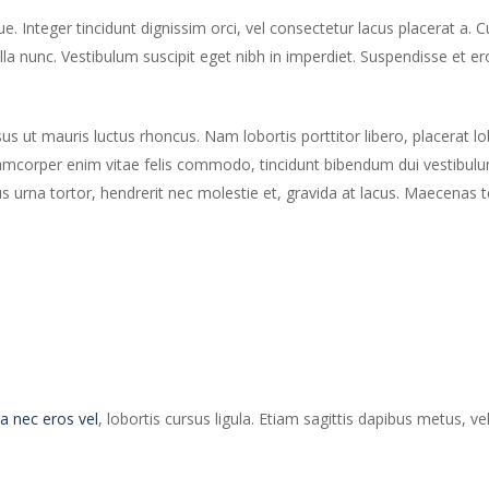
ue. Integer tincidunt dignissim orci, vel consectetur lacus placerat a. C
lla nunc. Vestibulum suscipit eget nibh in imperdiet. Suspendisse et eros
sus ut mauris luctus rhoncus. Nam lobortis porttitor libero, placerat l
lamcorper enim vitae felis commodo, tincidunt bibendum dui vestibulum. 
rna tortor, hendrerit nec molestie et, gravida at lacus. Maecenas t
a nec eros vel
, lobortis cursus ligula. Etiam sagittis dapibus metus, v