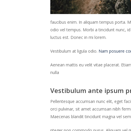
faucibus enim. In aliquam tempus porta. Ma
odio vel tempus. Morbi a tincidunt nunc, i
luctus est. Donec in mi lorem.
Vestibulum at ligula odio.
Nam posuere comm
Aenean mattis eu velit vitae placerat. Etia
nulla
Vestibulum ante ipsum p
Pellentesque accumsan nunc elit, eget faci
orci pulvinar, sit amet accumsan nibh fe
Maecenas blandit tincidunt magna vel sem
nteger non commodo purus. Aliquam vel mauri