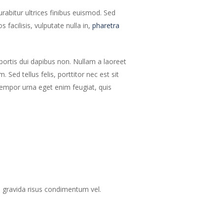
urabitur ultrices finibus euismod. Sed
 facilisis, vulputate nulla in,
pharetra
obortis dui dapibus non. Nullam a laoreet
Sed tellus felis, porttitor nec est sit
empor urna eget enim feugiat, quis
el gravida risus condimentum vel.