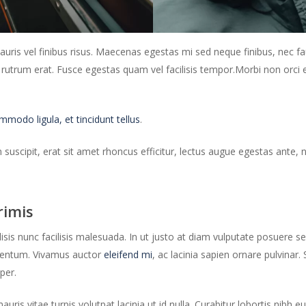
uris vel finibus risus. Maecenas egestas mi sed neque finibus, nec fa
d rutrum erat. Fusce egestas quam vel facilisis tempor.Morbi non orci 
odo ligula, et tincidunt tellus
.
m suscipit, erat sit amet rhoncus efficitur, lectus augue egestas ante
rimis
lisis nunc facilisis malesuada. In ut justo at diam vulputate posuere 
rmentum. Vivamus auctor
eleifend mi
, ac lacinia sapien ornare pulvinar. 
per.
s vitae turpis volutpat lacinia ut id nulla. Curabitur lobortis nibh e